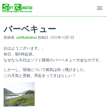
ナ
ビ
ゲ
ー
バーベキュー
シ
ョ
投稿者:
softkaihatsu
投稿日:
2005年10月1日
ン
を
おはようございます。。
切
り
休日、朝6時起床。
替
なぜなら今日はソフト開発のバーベキュー大会なのです。
え
しかーし、現地について眠気は吹っ飛びました。
この天気と景観。早起きってすばらしい！