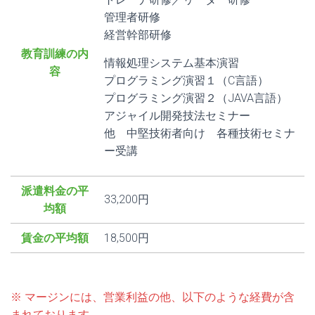
管理者研修
経営幹部研修
教育訓練の内
情報処理システム基本演習
容
プログラミング演習１（C言語）
プログラミング演習２（JAVA言語）
アジャイル開発技法セミナー
他 中堅技術者向け 各種技術セミナ
ー受講
派遣料金の平
33,200円
均額
賃金の平均額
18,500円
※ マージンには、営業利益の他、以下のような経費が含
まれております。