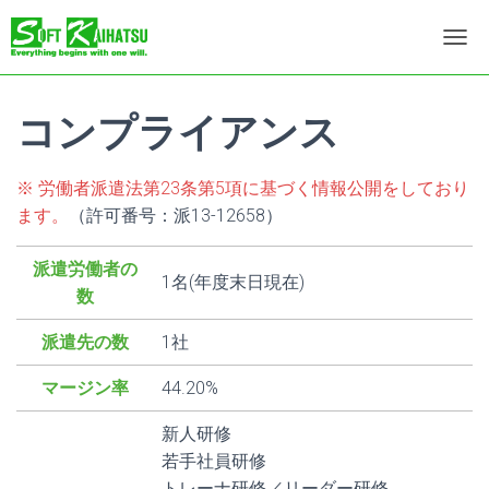
ナ
ビ
ゲ
ー
コンプライアンス
シ
ョ
ン
※ 労働者派遣法第23条第5項に基づく情報公開をしており
を
ます。
（許可番号：派13-12658）
切
り
替
派遣労働者の
1名(年度末日現在)
え
数
派遣先の数
1社
マージン率
44.20%
新人研修
若手社員研修
トレーナ研修／リーダー研修