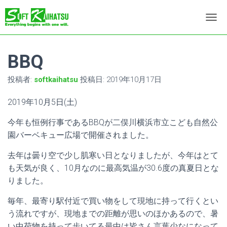
ナ
ビ
ゲ
ー
BBQ
シ
ョ
投稿者:
softkaihatsu
投稿日:
2019年10月17日
ン
を
2019年10月5日(土)
切
り
今年も恒例行事であるBBQが二俣川横浜市立こども自然公
替
え
園バーベキュー広場で開催されました。
去年は曇り空で少し肌寒い日となりましたが、今年はとて
も天気が良く、10月なのに最高気温が30.6度の真夏日とな
りました。
毎年、最寄り駅付近で買い物をして現地に持って行くとい
う流れですが、現地までの距離が思いのほかあるので、暑
い中荷物を持って歩いてる最中は皆さん言葉少なになって