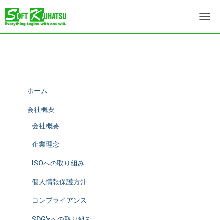
ナ
ビ
ゲ
ー
シ
ョ
ン
を
ホーム
切
り
会社概要
替
会社概要
え
企業理念
ISOへの取り組み
個人情報保護方針
コンプライアンス
SDG’sへの取り組み