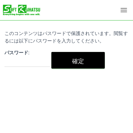
ナ
ビ
ゲ
ー
このコンテンツはパスワードで保護されています。閲覧す
シ
るには以下にパスワードを入力してください。
ョ
ン
パスワード:
を
切
り
替
え