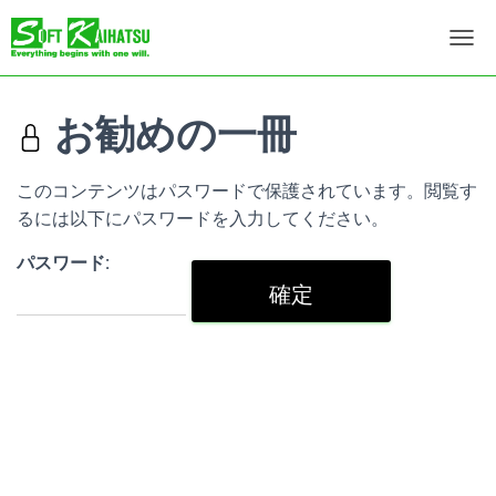
ナ
ビ
ゲ
ー
お勧めの一冊
シ
ョ
ン
このコンテンツはパスワードで保護されています。閲覧す
を
るには以下にパスワードを入力してください。
切
り
パスワード:
替
え