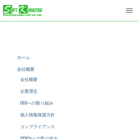
ナ
ビ
ゲ
ー
シ
ョ
ン
を
ホーム
切
り
会社概要
替
会社概要
え
企業理念
ISOへの取り組み
個人情報保護方針
コンプライアンス
SDG’sへの取り組み