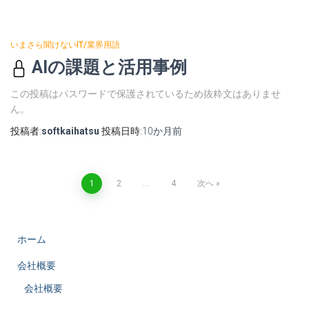
いまさら聞けないIT/業界用語
AIの課題と活用事例
この投稿はパスワードで保護されているため抜粋文はありませ
ん。
投稿者:
softkaihatsu
投稿日時:
10か月
前
投
1
2
…
4
次へ
稿
ホーム
の
会社概要
ペ
会社概要