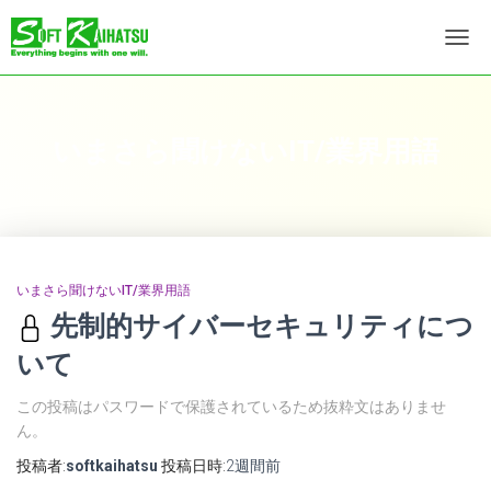
ナ
ビ
ゲ
ー
シ
いまさら聞けないIT/業界用語
ョ
ン
を
切
り
替
え
いまさら聞けないIT/業界用語
先制的サイバーセキュリティにつ
いて
この投稿はパスワードで保護されているため抜粋文はありませ
ん。
投稿者:
softkaihatsu
投稿日時:
2週間
前