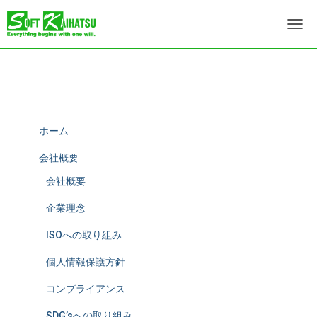
ナ
ビ
ゲ
ー
シ
ョ
ン
を
ホーム
切
り
会社概要
替
会社概要
え
企業理念
ISOへの取り組み
個人情報保護方針
コンプライアンス
SDG’sへの取り組み