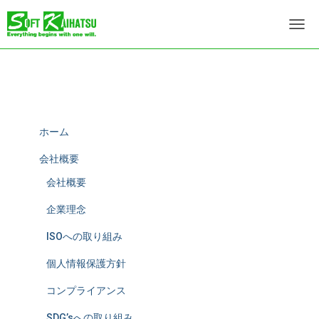
ナ
ビ
ゲ
ー
シ
ョ
ン
を
ホーム
切
り
会社概要
替
会社概要
え
企業理念
ISOへの取り組み
個人情報保護方針
コンプライアンス
SDG’sへの取り組み