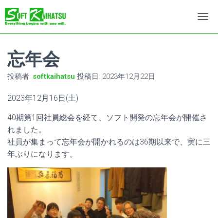
ナ
ビ
ゲ
ー
忘年会
シ
ョ
投稿者:
softkaihatsu
投稿日:
2023年12月22日
ン
を
2023年12月16日(土)
切
り
40期第1回社員総会を経て、ソフト開発の忘年会が開催さ
替
え
れました。
社員が集まって忘年会が開かれるのは36期以来で、実に三
年ぶりになります。