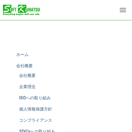
ナ
ビ
ゲ
ー
シ
ョ
ン
を
ホーム
切
り
会社概要
替
会社概要
え
企業理念
ISOへの取り組み
個人情報保護方針
コンプライアンス
SDG’sへの取り組み