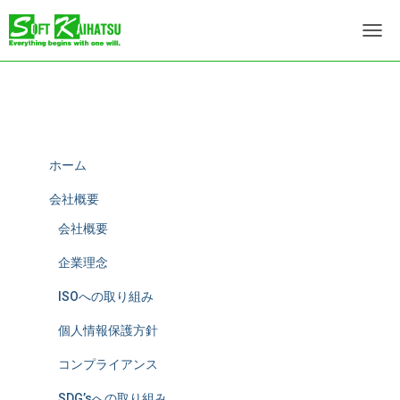
ナ
ビ
ゲ
ー
シ
ョ
ン
を
ホーム
切
り
会社概要
替
会社概要
え
企業理念
ISOへの取り組み
個人情報保護方針
コンプライアンス
SDG’sへの取り組み