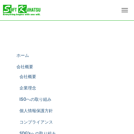
ナ
ビ
ゲ
ー
シ
ョ
ン
を
ホーム
切
り
会社概要
替
会社概要
え
企業理念
ISOへの取り組み
個人情報保護方針
コンプライアンス
SDG’sへの取り組み