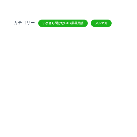
カテゴリー:
いまさら聞けないIT/業界用語
メルマガ