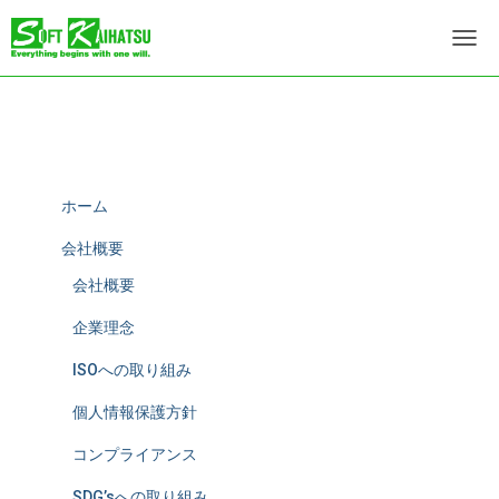
ナ
ビ
ゲ
ー
シ
ョ
ン
を
ホーム
切
り
会社概要
替
会社概要
え
企業理念
ISOへの取り組み
個人情報保護方針
コンプライアンス
SDG’sへの取り組み