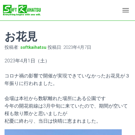
ナ
ビ
ゲ
ー
お花見
シ
ョ
投稿者:
softkaihatsu
投稿日:
2023年4月7日
ン
を
2023年4月1日（土）
切
り
替
コロナ禍の影響で開催が実現できていなかったお花見が３
え
年振りに行われました。
会場は本社から数駅離れた場所にある公園です
今年の開花前線は3月中旬に来ていたので、期間が空いて
桜も散り際かと思いましたが
杞憂に終わり、当日は快晴に恵まれました。