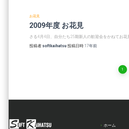
お花見
2009年度 お花見
さる4月4日、自分たち25期新人の歓迎会をかねてお花
投稿者:
softkaihatsu
投稿日時:
17年
前
投
1
稿
の
ペ
ホーム