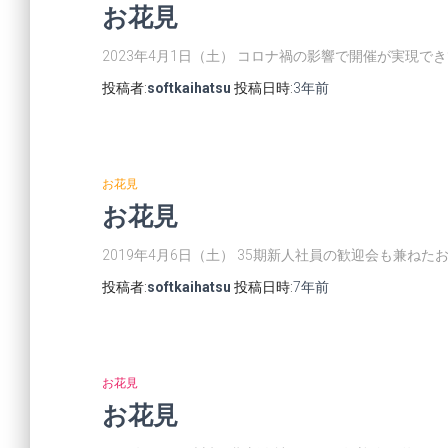
お花見
2023年4月1日（土） コロナ禍の影響で開催が実現
投稿者:
softkaihatsu
投稿日時:
3年
前
お花見
お花見
2019年4月6日（土） 35期新人社員の歓迎会も兼ね
投稿者:
softkaihatsu
投稿日時:
7年
前
お花見
お花見