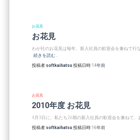
お花見
お花見
わが社のお花見は毎年、新入社員の歓迎会を兼ねて行な
続きを読む…
投稿者:
softkaihatsu
投稿日時:
14年
前
お花見
2010年度 お花見
4月3日に、私たち26期の新入社員の歓迎会を兼ねて、
投稿者:
softkaihatsu
投稿日時:
16年
前